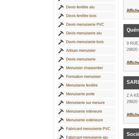
Devis fenêtre alu
Affich
Devis fenêtre bois
Devis menuiserie PVC
Quér
Devis menuiserie alu
Devis menuiserie bois
9 RU
29820 
Artisan menuisier
Devis menuiserie
Affich
Menuisier charpentier
Formation menuisier
SAR
Menuiserie fenêtre
Menuiserie porte
Z A K
29820 
Menuiserie sur mesure
Menuiserie intérieure
Affich
Menuiserie extérieure
Fabricant menuiserie PVC
Soci
Fabricant menuiserie alu