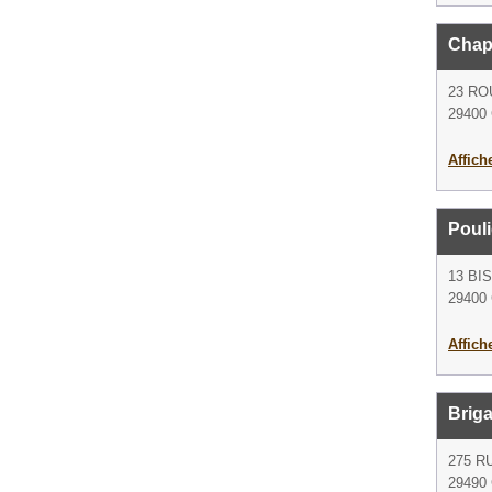
Chapa
23 RO
29400 
Affich
Poul
13 BI
29400 
Affich
Briga
275 R
29490