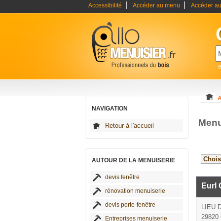
|
|
Accessibilité
Accéder au menu
Accéder au
e
A
NAVIGATION
Menu
Retour à l'accueil
AUTOUR DE LA MENUISERIE
devis fenêtre
Eurl
rénovation menuiserie
devis porte-fenêtre
LIEU 
29820 
Entreprises menuiserie