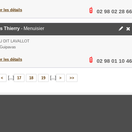
er les détails
02 98 02 28 66
s Thierry
- Menuisier
EU DIT LAVALLOT
 Guipavas
er les détails
02 98 01 10 46
[...]
[...]
<
17
18
19
>
>>