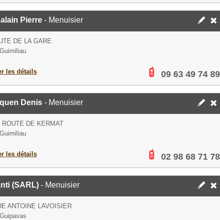
lain Pierre
- Menuisier
UTE DE LA GARE
Guimiliau
er les détails
09 63 49 74 89
iquen Denis
- Menuisier
S ROUTE DE KERMAT
Guimiliau
er les détails
02 98 68 71 78
nti (SARL)
- Menuisier
UE ANTOINE LAVOISIER
 Guipavas