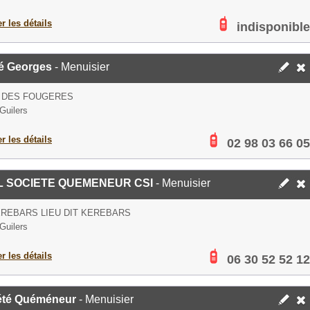
er les détails
indisponible
é Georges
- Menuisier
E DES FOUGERES
Guilers
er les détails
02 98 03 66 05
L SOCIETE QUEMENEUR CSI
- Menuisier
EREBARS LIEU DIT KEREBARS
Guilers
er les détails
06 30 52 52 12
été Quéméneur
- Menuisier