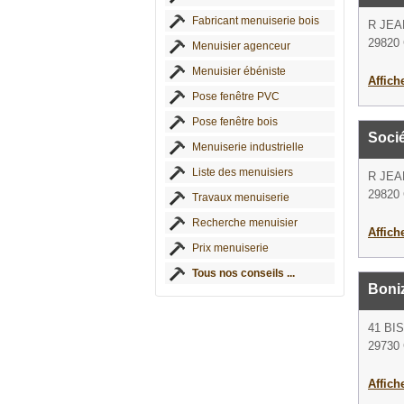
Fabricant menuiserie bois
R JEA
29820 
Menuisier agenceur
Menuisier ébéniste
Affich
Pose fenêtre PVC
Pose fenêtre bois
Soci
Menuiserie industrielle
Liste des menuisiers
R JEA
29820 
Travaux menuiserie
Recherche menuisier
Affich
Prix menuiserie
Tous nos conseils ...
Boni
41 BI
29730 
Affich