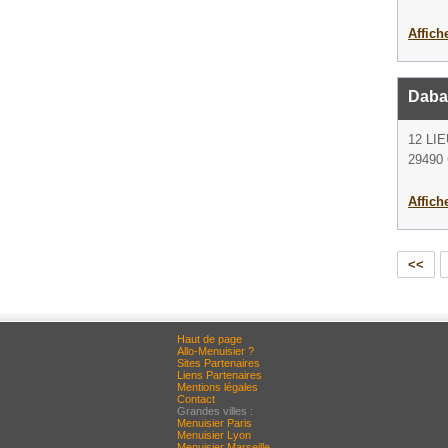
Affich
Daba
12 LI
29490
Affich
<<
Haut de page
Allo-Menuisier ?
Sites Partenaires
Liens Partenaires
Mentions légales
Contact
Grandes villes :
Menuisier Paris
Menuisier Lyon
Menuisier Marseille