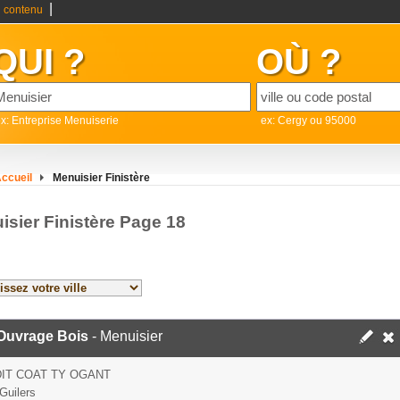
|
 contenu
QUI ?
OÙ ?
x: Entreprise Menuiserie
ex: Cergy ou 95000
ccueil
Menuisier Finistère
isier Finistère Page 18
 Ouvrage Bois
- Menuisier
DIT COAT TY OGANT
Guilers