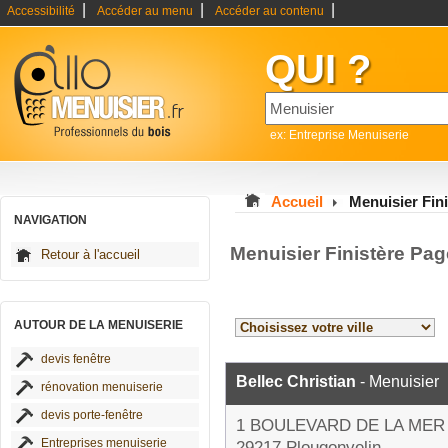
|
|
|
Accessibilité
Accéder au menu
Accéder au contenu
QUI ?
ex: Entreprise Menuiserie
Accueil
Menuisier Fini
NAVIGATION
Menuisier Finistère Pag
Retour à l'accueil
AUTOUR DE LA MENUISERIE
devis fenêtre
Bellec Christian
- Menuisier
rénovation menuiserie
devis porte-fenêtre
1 BOULEVARD DE LA MER
Entreprises menuiserie
29217 Plougonvelin