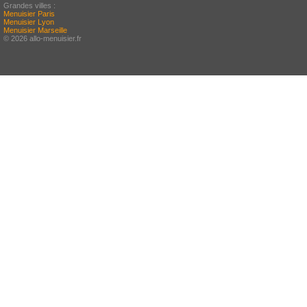
Grandes villes :
Menuisier Paris
Menuisier Lyon
Menuisier Marseille
© 2026 allo-menuisier.fr