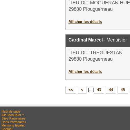
LIEU DIT MOGUERAN HUE
29880 Plouguerneau
Afficher les détails
Cardinal Marcel
- Menuisier
LIEU DIT TREGUESTAN
29880 Plouguerneau
Afficher les détails
[...]
<<
<
43
44
45
Haut de page
Allo-Menuisier ?
Sites Partenaires
Liens Partenaires
Mentions légales
Contact