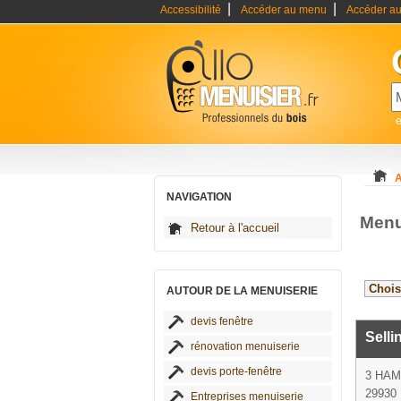
|
|
Accessibilité
Accéder au menu
Accéder au
e
A
NAVIGATION
Menu
Retour à l'accueil
AUTOUR DE LA MENUISERIE
devis fenêtre
Selli
rénovation menuiserie
devis porte-fenêtre
3 HAM
29930 
Entreprises menuiserie