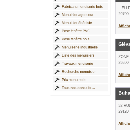
Fabricant menuiserie bois
LIEU 
29790 
Menuisier agenceur
Menuisier ébéniste
Affich
Pose fenêtre PVC
Pose fenêtre bois
Glév
Menuiserie industrielle
Liste des menuisiers
ZONE 
29590 
Travaux menuiserie
Recherche menuisier
Affich
Prix menuiserie
Tous nos conseils ...
Buha
32 RU
29120 
Affich