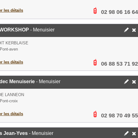
er les détails
02 98 06 16 64
 WORKSHOP
- Menuisier
DIT KERBLAISE
Pont-aven
er les détails
06 88 53 71 92
dec Menuiserie
- Menuisier
DE LANNEON
Pont-croix
er les détails
02 98 70 49 55
s Jean-Yves
- Menuisier