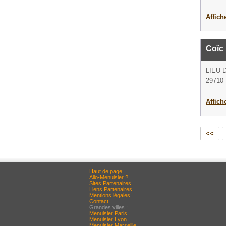
Affich
Coïc 
LIEU 
29710 
Affich
<<
Haut de page
Allo-Menuisier ?
Sites Partenaires
Liens Partenaires
Mentions légales
Contact
Grandes villes :
Menuisier Paris
Menuisier Lyon
Menuisier Marseille