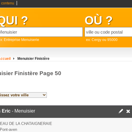
|
 contenu
QUI ?
OÙ ?
x: Entreprise Menuiserie
ex: Cergy ou 95000
ccueil
Menuisier Finistère
isier Finistère Page 50
n Eric
- Menuisier
EAU DE LA CHATAIGNERAIE
Pont-aven