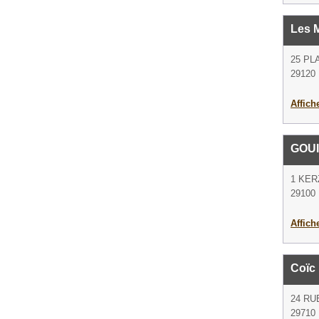
Les 
25 PL
29120 
Affich
GOU
1 KE
29100 
Affich
Coïc 
24 RU
29710 