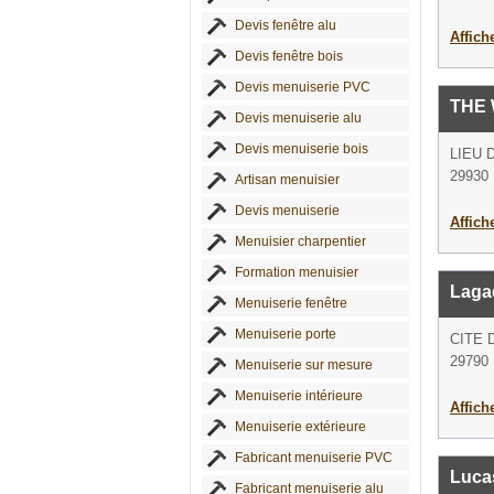
Devis fenêtre alu
Affich
Devis fenêtre bois
Devis menuiserie PVC
THE
Devis menuiserie alu
Devis menuiserie bois
LIEU 
29930 
Artisan menuisier
Devis menuiserie
Affich
Menuisier charpentier
Formation menuisier
Laga
Menuiserie fenêtre
Menuiserie porte
CITE 
29790 
Menuiserie sur mesure
Menuiserie intérieure
Affich
Menuiserie extérieure
Fabricant menuiserie PVC
Luca
Fabricant menuiserie alu