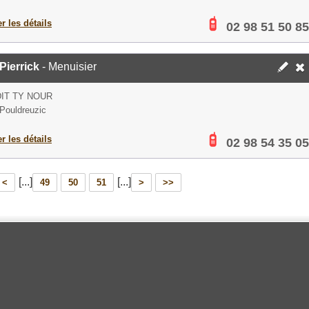
er les détails
02 98 51 50 85
Pierrick
- Menuisier
DIT TY NOUR
Pouldreuzic
er les détails
02 98 54 35 05
[...]
[...]
<
49
50
51
>
>>