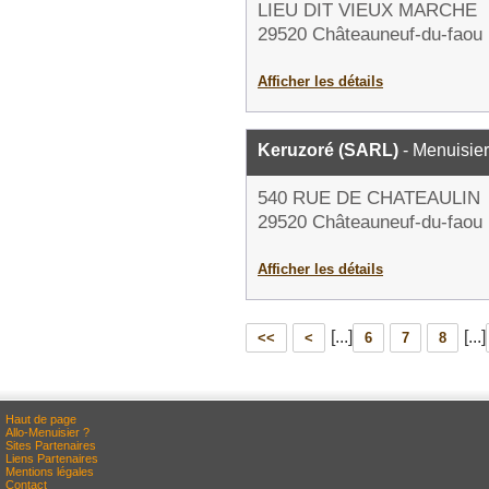
LIEU DIT VIEUX MARCHE
29520 Châteauneuf-du-faou
Afficher les détails
Keruzoré (SARL)
- Menuisier
540 RUE DE CHATEAULIN
29520 Châteauneuf-du-faou
Afficher les détails
[...]
[...]
<<
<
6
7
8
Haut de page
Allo-Menuisier ?
Sites Partenaires
Liens Partenaires
Mentions légales
Contact