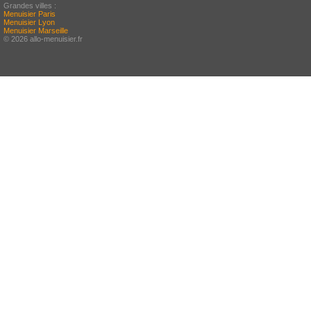
Grandes villes :
Menuisier Paris
Menuisier Lyon
Menuisier Marseille
© 2026 allo-menuisier.fr