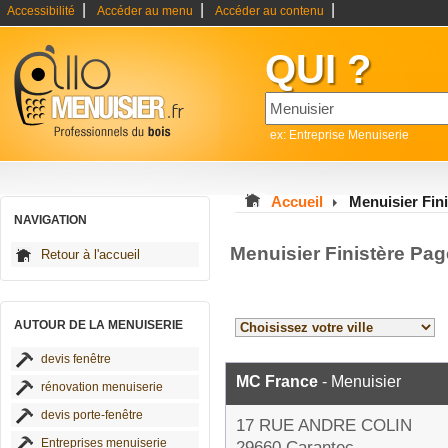
|
|
|
Accessibilité
Accéder au menu
Accéder au contenu
QUI ?
ex: Entreprise Menuiserie
Accueil
Menuisier Fini
NAVIGATION
Menuisier Finistère Pag
Retour à l'accueil
AUTOUR DE LA MENUISERIE
devis fenêtre
MC France
- Menuisier
rénovation menuiserie
devis porte-fenêtre
17 RUE ANDRE COLIN
Entreprises menuiserie
29660 Carantec