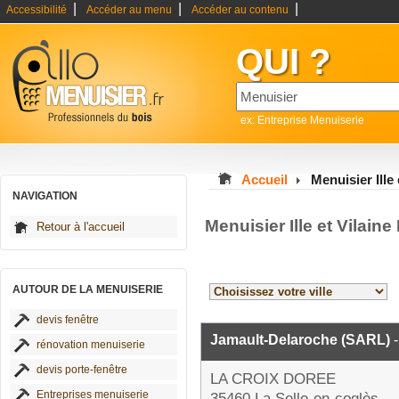
|
|
|
Accessibilité
Accéder au menu
Accéder au contenu
QUI ?
ex: Entreprise Menuiserie
Accueil
Menuisier Ille 
NAVIGATION
Menuisier Ille et Vilain
Retour à l'accueil
AUTOUR DE LA MENUISERIE
devis fenêtre
Jamault-Delaroche (SARL)
-
rénovation menuiserie
devis porte-fenêtre
LA CROIX DOREE
Entreprises menuiserie
35460 La Selle-en-coglès