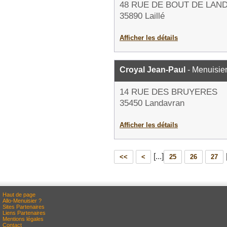
48 RUE DE BOUT DE LAN
35890 Laillé
Afficher les détails
Croyal Jean-Paul
- Menuisie
14 RUE DES BRUYERES
35450 Landavran
Afficher les détails
[...]
<<
<
25
26
27
Haut de page
Allo-Menuisier ?
Sites Partenaires
Liens Partenaires
Mentions légales
Contact