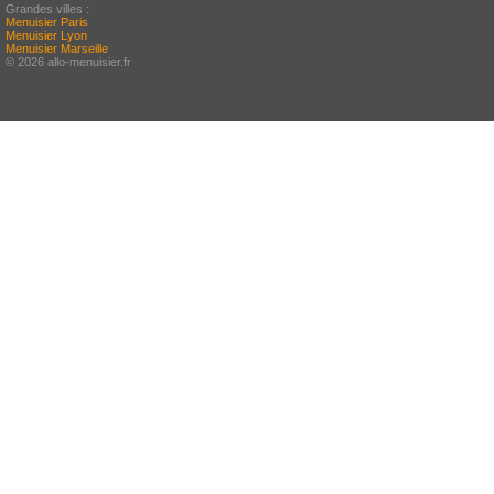
Grandes villes :
Menuisier Paris
Menuisier Lyon
Menuisier Marseille
© 2026 allo-menuisier.fr