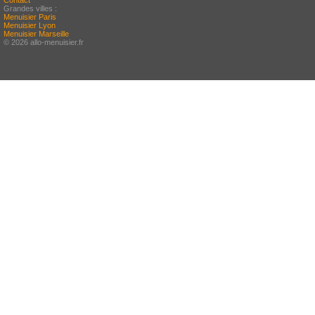
Contact
Grandes villes :
Menuisier Paris
Menuisier Lyon
Menuisier Marseille
© 2026 allo-menuisier.fr