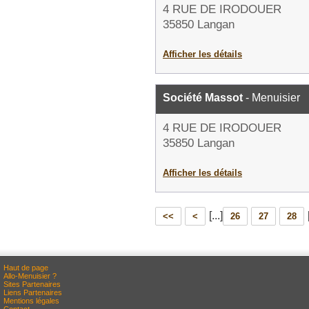
4 RUE DE IRODOUER
35850 Langan
Afficher les détails
Société Massot
- Menuisier
4 RUE DE IRODOUER
35850 Langan
Afficher les détails
[...]
<<
<
26
27
28
Haut de page
Allo-Menuisier ?
Sites Partenaires
Liens Partenaires
Mentions légales