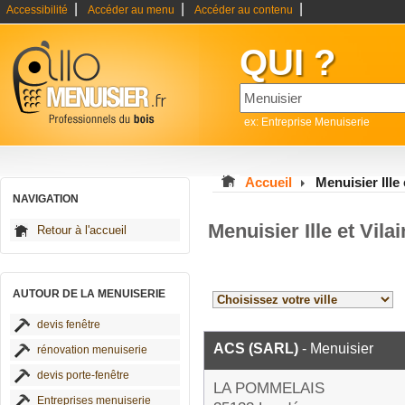
|
|
|
Accessibilité
Accéder au menu
Accéder au contenu
QUI ?
ex: Entreprise Menuiserie
Accueil
Menuisier Ille 
NAVIGATION
Menuisier Ille et Vila
Retour à l'accueil
AUTOUR DE LA MENUISERIE
devis fenêtre
ACS (SARL)
- Menuisier
rénovation menuiserie
devis porte-fenêtre
LA POMMELAIS
Entreprises menuiserie