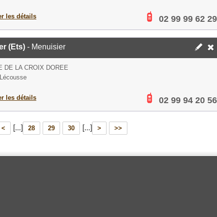
er les détails
02 99 99 62 29
er (Ets)
- Menuisier
E DE LA CROIX DOREE
 Lécousse
er les détails
02 99 94 20 56
[...]
[...]
<
28
29
30
>
>>