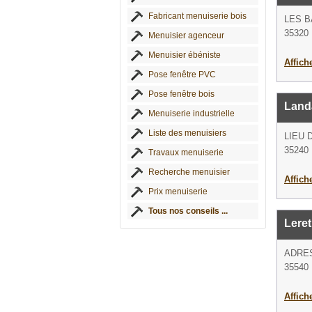
Fabricant menuiserie bois
LES 
35320 
Menuisier agenceur
Menuisier ébéniste
Affich
Pose fenêtre PVC
Pose fenêtre bois
Land
Menuiserie industrielle
Liste des menuisiers
LIEU 
35240 
Travaux menuiserie
Recherche menuisier
Affich
Prix menuiserie
Tous nos conseils ...
Leret
ADRE
35540 
Affich