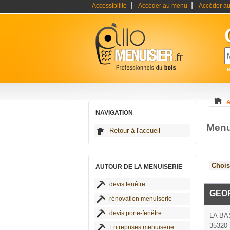
|
|
Accessibilité
Accéder au menu
Accéder au
e
A
NAVIGATION
Menui
Retour à l'accueil
AUTOUR DE LA MENUISERIE
devis fenêtre
GEO
rénovation menuiserie
devis porte-fenêtre
LA BA
35320 
Entreprises menuiserie