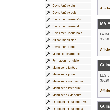
Devis fenêtre alu
Affich
Devis fenêtre bois
Devis menuiserie PVC
MAIE
Devis menuiserie alu
Devis menuiserie bois
LA BA
35320 
Artisan menuisier
Devis menuiserie
Affich
Menuisier charpentier
Formation menuisier
Guin
Menuiserie fenêtre
Menuiserie porte
LES 
35320 
Menuiserie sur mesure
Menuiserie intérieure
Affich
Menuiserie extérieure
Fabricant menuiserie PVC
Guin
Fabricant menuiserie alu