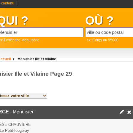
|
 contenu
QUI ?
OÙ ?
x: Entreprise Menuiserie
ex: Cergy ou 95000
ccueil
Menuisier Ille et Vilaine
sier Ille et Vilaine Page 29
RGE
- Menuisier
SSE CHAUVIERE
Le Petit-fougeray