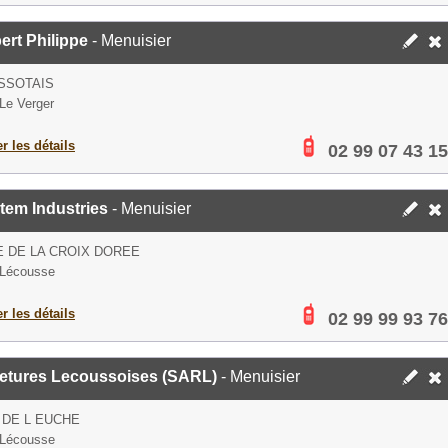
rt Philippe
- Menuisier
SSOTAIS
Le Verger
er les détails
02 99 07 43 15
tem Industries
- Menuisier
E DE LA CROIX DOREE
 Lécousse
er les détails
02 99 99 93 76
etures Lecoussoises (SARL)
- Menuisier
 DE L EUCHE
 Lécousse