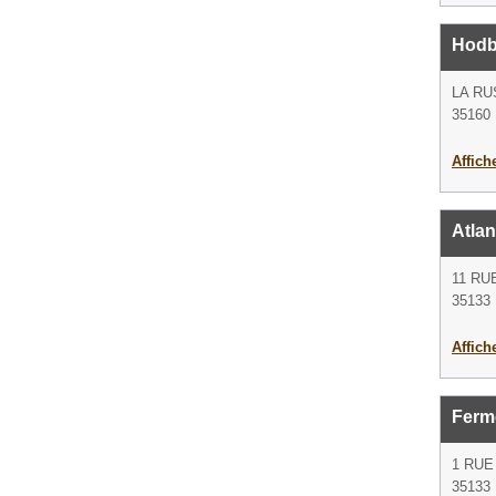
Hodbe
LA RU
35160 
Affich
Atlan
11 RU
35133
Affich
Ferm
1 RUE
35133