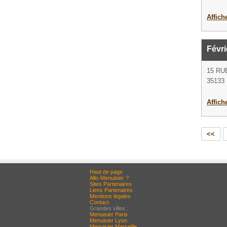
Affich
Févri
15 RU
35133
Affich
<<
Haut de page
Allo-Menuisier ?
Sites Partenaires
Liens Partenaires
Mentions légales
Contact
Grandes villes :
Menuisier Paris
Menuisier Lyon
Menuisier Marseille