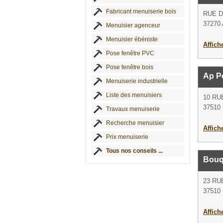
Fabricant menuiserie bois
RUE D
37270 
Menuisier agenceur
Menuisier ébéniste
Affich
Pose fenêtre PVC
Pose fenêtre bois
Ap P
Menuiserie industrielle
Liste des menuisiers
10 RU
37510 
Travaux menuiserie
Recherche menuisier
Affich
Prix menuiserie
Tous nos conseils ...
Bouq
23 RU
37510 
Affich