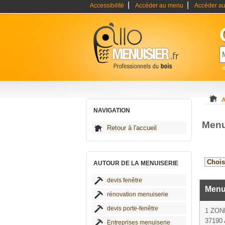
|
|
Accessibilité
Accéder au menu
Accéder au
e
A
NAVIGATION
Menui
Retour à l'accueil
AUTOUR DE LA MENUISERIE
devis fenêtre
Menu
rénovation menuiserie
devis porte-fenêtre
1 ZON
37190 
Entreprises menuiserie