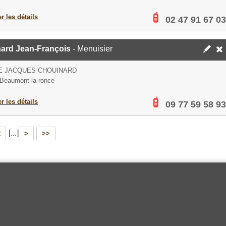
er les détails
02 47 91 67 03
ard Jean-François
- Menuisier
E JACQUES CHOUINARD
Beaumont-la-ronce
er les détails
09 77 59 58 93
[...]
2
>
>>