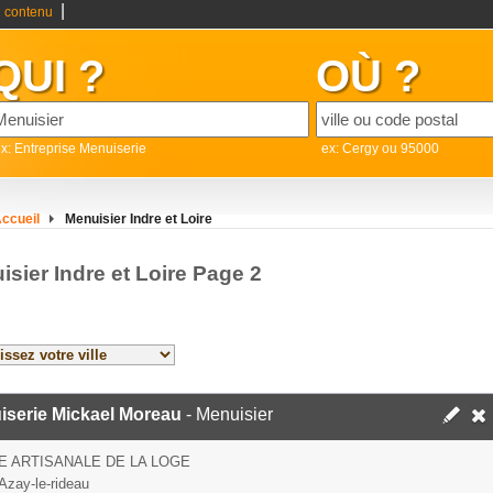
|
 contenu
QUI ?
OÙ ?
x: Entreprise Menuiserie
ex: Cergy ou 95000
ccueil
Menuisier Indre et Loire
sier Indre et Loire Page 2
iserie Mickael Moreau
- Menuisier
E ARTISANALE DE LA LOGE
Azay-le-rideau