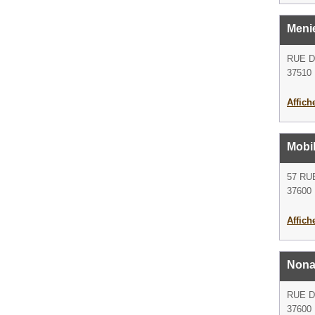
Menie
RUE D
37510 
Affich
Mobil
57 RU
37600 
Affich
Nona
RUE 
37600 