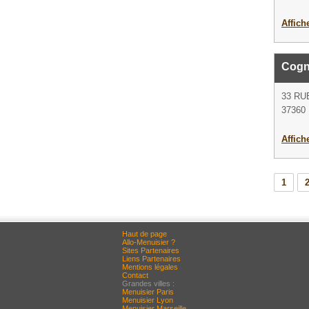
Affich
Cogn
33 RU
37360 
Affich
1
Haut de page
Allo-Menuisier ?
Sites Partenaires
Liens Partenaires
Mentions légales
Contact
Grandes villes :
Menuisier Paris
Menuisier Lyon
Menuisier Marseille