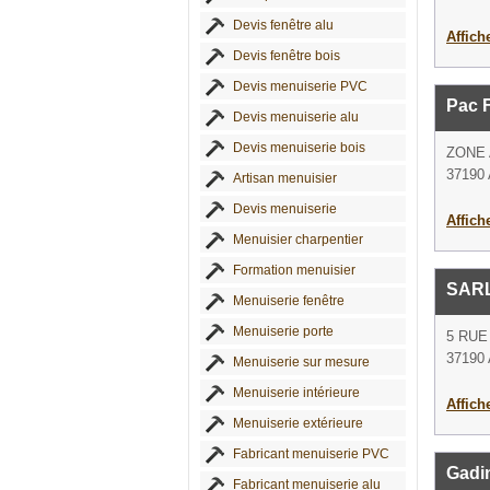
Devis fenêtre alu
Affich
Devis fenêtre bois
Devis menuiserie PVC
Pac 
Devis menuiserie alu
Devis menuiserie bois
ZONE 
37190 
Artisan menuisier
Devis menuiserie
Affich
Menuisier charpentier
Formation menuisier
SAR
Menuiserie fenêtre
Menuiserie porte
5 RUE
37190 
Menuiserie sur mesure
Menuiserie intérieure
Affich
Menuiserie extérieure
Fabricant menuiserie PVC
Gadin
Fabricant menuiserie alu