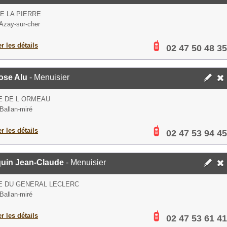
E LA PIERRE
Azay-sur-cher
er les détails
02 47 50 48 35
ose Alu
- Menuisier
E DE L ORMEAU
Ballan-miré
er les détails
02 47 53 94 45
uin Jean-Claude
- Menuisier
E DU GENERAL LECLERC
Ballan-miré
er les détails
02 47 53 61 41