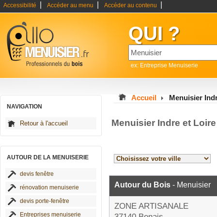
|
|
|
Accessibilité
Accéder au menu
Accéder au contenu
QUI ?
ex: Entreprise Menuiserie
Accueil
Menuisier Indr
NAVIGATION
Menuisier Indre et Loir
Retour à l'accueil
AUTOUR DE LA MENUISERIE
devis fenêtre
Autour du Bois
- Menuisier
rénovation menuiserie
devis porte-fenêtre
ZONE ARTISANALE
Entreprises menuiserie
37140 Benais