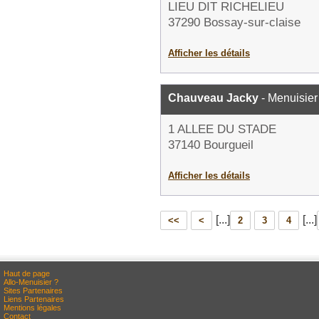
LIEU DIT RICHELIEU
37290 Bossay-sur-claise
Afficher les détails
Chauveau Jacky
- Menuisier
1 ALLEE DU STADE
37140 Bourgueil
Afficher les détails
[...]
[...]
<<
<
2
3
4
Haut de page
Allo-Menuisier ?
Sites Partenaires
Liens Partenaires
Mentions légales
Contact