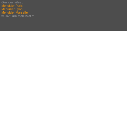
Grandes villes :
Menuisier Paris
Menuisier Lyon
Menuisier Marseille
© 2026 allo-menuisier.fr