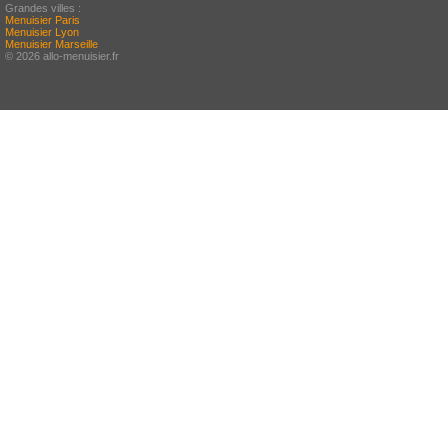
Grandes villes :
Menuisier Paris
Menuisier Lyon
Menuisier Marseille
© 2026 allo-menuisier.fr