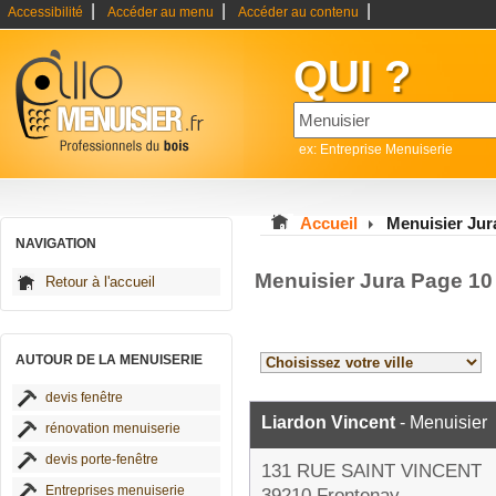
|
|
|
Accessibilité
Accéder au menu
Accéder au contenu
QUI ?
ex: Entreprise Menuiserie
Accueil
Menuisier Jur
NAVIGATION
Menuisier Jura Page 10
Retour à l'accueil
AUTOUR DE LA MENUISERIE
devis fenêtre
Liardon Vincent
- Menuisier
rénovation menuiserie
devis porte-fenêtre
131 RUE SAINT VINCENT
Entreprises menuiserie
39210 Frontenay