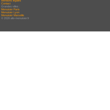
Mentions légales
Contact
Grandes villes :
Menuisier Paris
Menuisier Lyon
Menuisier Marseille
© 2026 allo-menuisier.fr