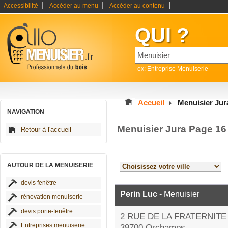
|
|
|
Accessibilité
Accéder au menu
Accéder au contenu
QUI ?
ex: Entreprise Menuiserie
Accueil
Menuisier Jur
NAVIGATION
Menuisier Jura Page 16
Retour à l'accueil
AUTOUR DE LA MENUISERIE
devis fenêtre
Perin Luc
- Menuisier
rénovation menuiserie
devis porte-fenêtre
2 RUE DE LA FRATERNITE
Entreprises menuiserie
39700 Orchamps