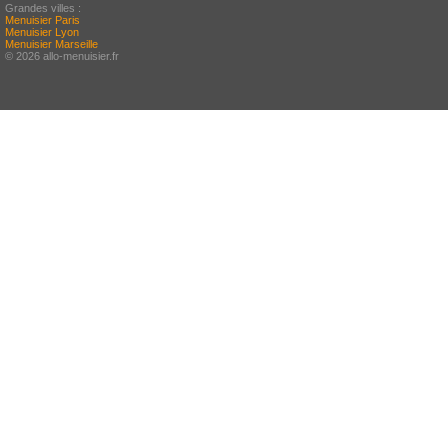
Grandes villes :
Menuisier Paris
Menuisier Lyon
Menuisier Marseille
© 2026 allo-menuisier.fr