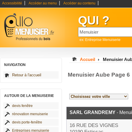
|
|
|
Accessibilité
Accéder au menu
Accéder au contenu
QUI ?
ex: Entreprise Menuiserie
Accueil
Menuisier Au
NAVIGATION
Menuisier Aube Page 6
Retour à l'accueil
AUTOUR DE LA MENUISERIE
devis fenêtre
SARL GRANDREMY
- Menui
rénovation menuiserie
devis porte-fenêtre
16 RUE DES VIGNES
Entreprises menuiserie
10190 Estissac