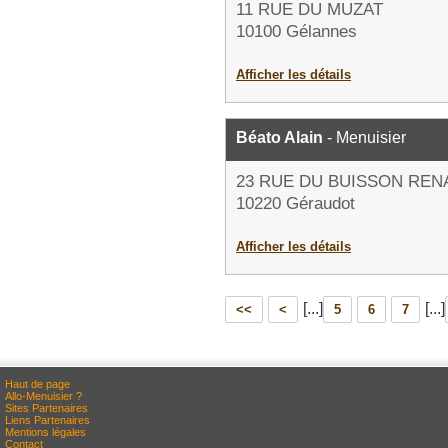
11 RUE DU MUZAT
10100 Gélannes
Afficher les détails
Béato Alain
- Menuisier
23 RUE DU BUISSON REN
10220 Géraudot
Afficher les détails
[...]
[...]
<<
<
5
6
7
Haut de page
Allo-Menuisier ?
Sites Partenaires
Liens Partenaires
Mentions légales
Contact