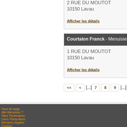
2 RUE DU MOUTOT
10150 Lavau
Afficher les détails
Courtalon Franck
- Menuisie
1 RUE DU MOUTOT
10150 Lavau
Afficher les détails
[...]
[...]
<<
<
7
8
9
Haut de page
Allo-Menuisier ?
Sites Partenaires
Liens Partenaires
Mentions légales
Contact