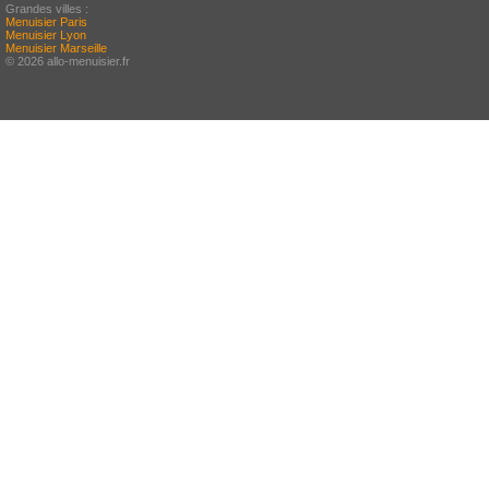
Grandes villes :
Menuisier Paris
Menuisier Lyon
Menuisier Marseille
© 2026 allo-menuisier.fr