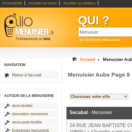
|
|
|
Accessibilité
Accéder au menu
Accéder au contenu
QUI ?
ex: Entreprise Menuiserie
Accueil
Menuisier Au
NAVIGATION
Menuisier Aube Page 8
Retour à l'accueil
AUTOUR DE LA MENUISERIE
devis fenêtre
Secabat
- Menuisier
rénovation menuiserie
devis porte-fenêtre
24 RUE JEAN BAPTISTE 
Entreprises menuiserie
10600 La Chapelle-saint-luc