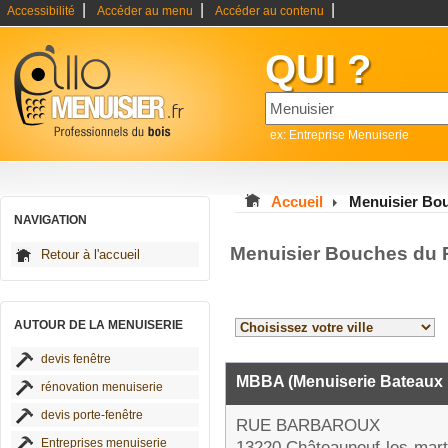
|
|
|
Accessibilité
Accéder au menu
Accéder au contenu
QUI ?
ex: Entreprise Menuiserie
Accueil
Menuisier Bo
NAVIGATION
Menuisier Bouches du 
Retour à l'accueil
AUTOUR DE LA MENUISERIE
devis fenêtre
MBBA (Menuiserie Bateaux B
rénovation menuiserie
devis porte-fenêtre
RUE BARBAROUX
Entreprises menuiserie
13220 Châteauneuf-les-mart