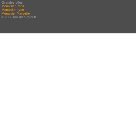
Grandes villes :
Menuisier Paris
Menuisier Lyon
Menuisier Marseille
© 2026 allo-menuisier.fr