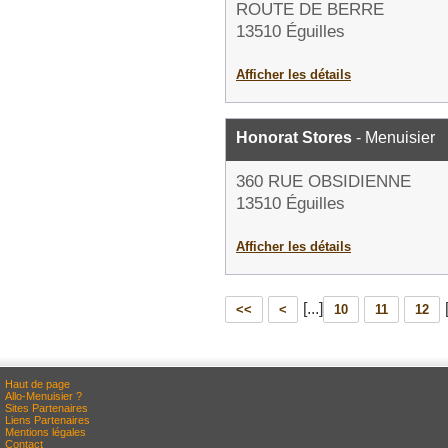
ROUTE DE BERRE
13510 Éguilles
Afficher les détails
Honorat Stores
- Menuisier
360 RUE OBSIDIENNE
13510 Éguilles
Afficher les détails
[...]
<<
<
10
11
12
Haut de page
Allo-Menuisier ?
Sites Partenaires
Liens Partenaires
Mentions légales
Contact