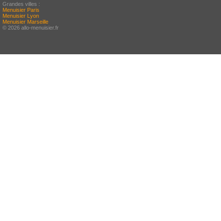
Grandes villes :
Menuisier Paris
Menuisier Lyon
Menuisier Marseille
© 2026 allo-menuisier.fr