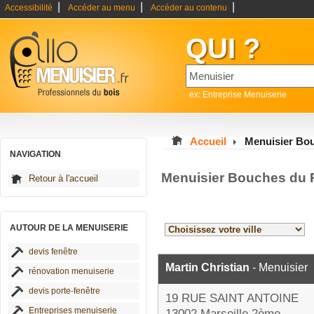
|
|
|
Accessibilité
Accéder au menu
Accéder au contenu
QUI ?
ex: Entreprise Menuiserie
Accueil
Menuisier Bo
NAVIGATION
Menuisier Bouches du 
Retour à l'accueil
AUTOUR DE LA MENUISERIE
devis fenêtre
Martin Christian
- Menuisier
rénovation menuiserie
devis porte-fenêtre
19 RUE SAINT ANTOINE
Entreprises menuiserie
13002 Marseille 2ème