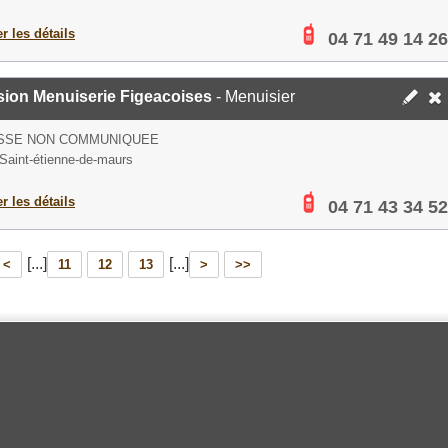
er les détails
04 71 49 14 26
sion Menuiserie Figeacoises
- Menuisier
SSE NON COMMUNIQUEE
Saint-étienne-de-maurs
er les détails
04 71 43 34 52
[...]
[...]
<
11
12
13
>
>>