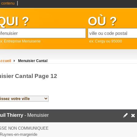
|
 contenu
QUI ?
OÙ ?
x: Entreprise Menuiserie
ex: Cergy ou 95000
ccueil
Menuisier Cantal
isier Cantal Page 12
il Thierry
- Menuisier
SSE NON COMMUNIQUEE
Ruynes-en-margeride