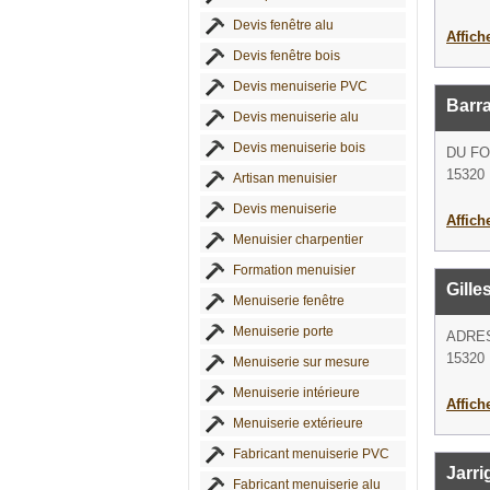
Devis fenêtre alu
Affich
Devis fenêtre bois
Devis menuiserie PVC
Barr
Devis menuiserie alu
Devis menuiserie bois
DU FO
15320 
Artisan menuisier
Devis menuiserie
Affich
Menuisier charpentier
Formation menuisier
Gille
Menuiserie fenêtre
Menuiserie porte
ADRE
15320 
Menuiserie sur mesure
Menuiserie intérieure
Affich
Menuiserie extérieure
Fabricant menuiserie PVC
Jarri
Fabricant menuiserie alu