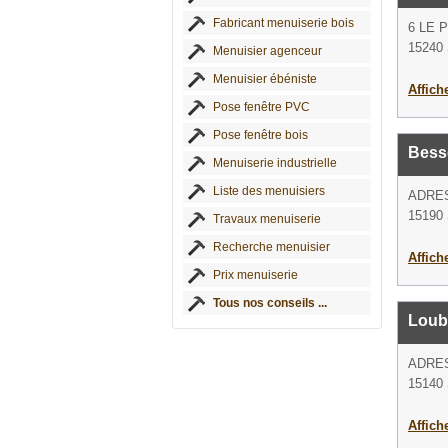
Fabricant menuiserie bois
6 LE 
15240 
Menuisier agenceur
Menuisier ébéniste
Affich
Pose fenêtre PVC
Pose fenêtre bois
Bess
Menuiserie industrielle
Liste des menuisiers
ADRE
15190 
Travaux menuiserie
Recherche menuisier
Affich
Prix menuiserie
Tous nos conseils ...
Loub
ADRE
15140 
Affich