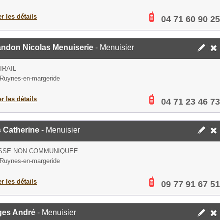
er les détails
04 71 60 90 25
andon Nicolas Menuiserie
- Menuisier
IRAIL
Ruynes-en-margeride
er les détails
04 71 23 46 73
s Catherine
- Menuisier
SSE NON COMMUNIQUEE
Ruynes-en-margeride
er les détails
09 77 91 67 51
ges André
- Menuisier