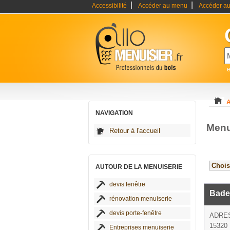
|
|
Accessibilité
Accéder au menu
Accéder au
e
A
NAVIGATION
Menu
Retour à l'accueil
AUTOUR DE LA MENUISERIE
devis fenêtre
Badeu
rénovation menuiserie
devis porte-fenêtre
ADRE
15320 
Entreprises menuiserie