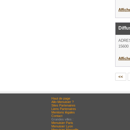
Affich
Diffu
ADRE
15600 
Affich
<<
Haut de page
Allo-Menuisier ?
Sites Partenaires
Liens Partenaires
Mentions légales
Contact
Grandes villes :
Menuisier Paris
Menuisier Lyon
Menuisier Marseille