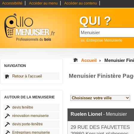
|
|
|
Accessibilité
Accéder au menu
Accéder au contenu
QUI ?
ex: Entreprise Menuiserie
Accueil
Menuisier Fini
NAVIGATION
Menuisier Finistère Pag
Retour à l'accueil
AUTOUR DE LA MENUISERIE
devis fenêtre
Ruelen Lionel
- Menuisier
rénovation menuiserie
devis porte-fenêtre
29 RUE DES FAUVETTES
Entreprises menuiserie
29860 Kersaint-plabennec