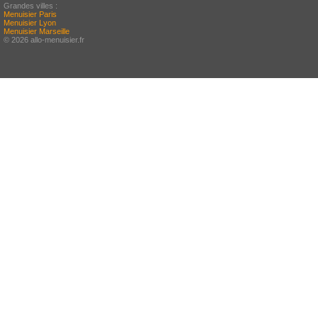
Grandes villes :
Menuisier Paris
Menuisier Lyon
Menuisier Marseille
© 2026 allo-menuisier.fr