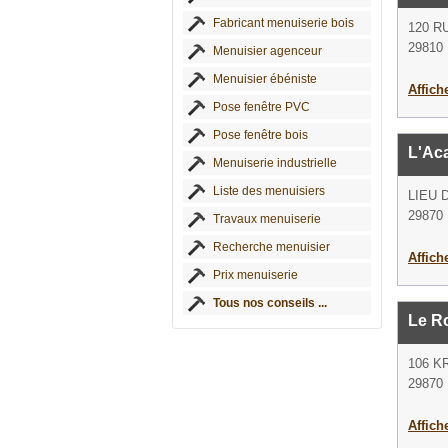
Fabricant menuiserie bois
120 R
29810 
Menuisier agenceur
Menuisier ébéniste
Affich
Pose fenêtre PVC
Pose fenêtre bois
L'Ac
Menuiserie industrielle
Liste des menuisiers
LIEU 
29870
Travaux menuiserie
Recherche menuisier
Affich
Prix menuiserie
Tous nos conseils ...
Le R
106 K
29870
Affich