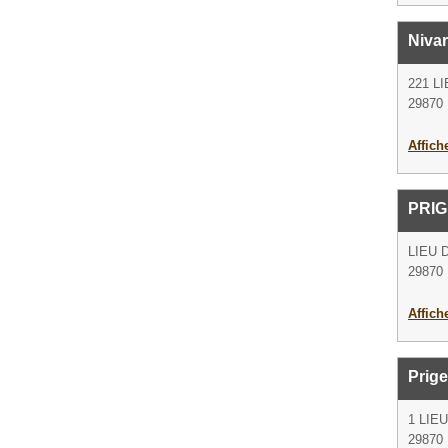
Nivar
221 L
29870
Affich
PRI
LIEU 
29870
Affich
Prige
1 LIE
29870