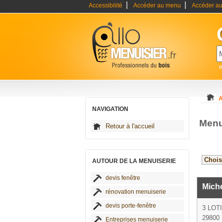
|
|
Accessibilité
Accéder au menu
Accéder au
e
A
NAVIGATION
Menu
Retour à l'accueil
AUTOUR DE LA MENUISERIE
devis fenêtre
Miche
rénovation menuiserie
devis porte-fenêtre
3 LOT
29800 
Entreprises menuiserie