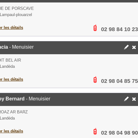
UE DE PORSCAVE
Lampaul-plouarzel
er les détails
02 98 84 10 23
acia
- Menuisier
DIT BEL AIR
 Landéda
er les détails
02 98 04 85 75
oy Bernard
- Menuisier
ROAZ AR BARZ
 Landéda
er les détails
02 98 04 98 90