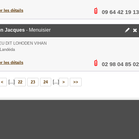
er les détails
09 64 42 19 13
n Jacques
- Menuisier
IEU DIT LOHODEN VIHAN
 Landéda
er les détails
02 98 04 85 02
[...]
[...]
<
22
23
24
>
>>