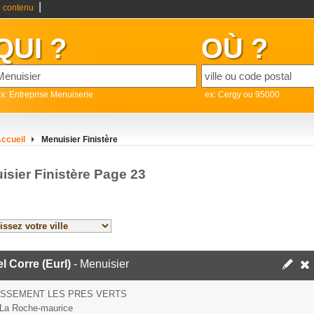
|
 contenu
QUI ?
OÙ ?
x: Entreprise Menuiserie
ex: Cergy ou 95000
ccueil
Menuisier Finistère
isier Finistère Page 23
l Corre (Eurl)
- Menuisier
ISSEMENT LES PRES VERTS
La Roche-maurice