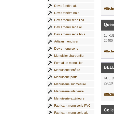
Devis fenêtre alu
Affich
Devis fenêtre bois
Devis menuiserie PVC
Quéi
Devis menuiserie alu
Devis menuiserie bois
18 RU
29400 
Artisan menuisier
Devis menuiserie
Affich
Menuisier charpentier
Formation menuisier
BEL
Menuiserie fenêtre
Menuiserie porte
RUE 
29810 
Menuiserie sur mesure
Menuiserie intérieure
Affich
Menuiserie extérieure
Fabricant menuiserie PVC
Coll
Fabricant menuiserie alu