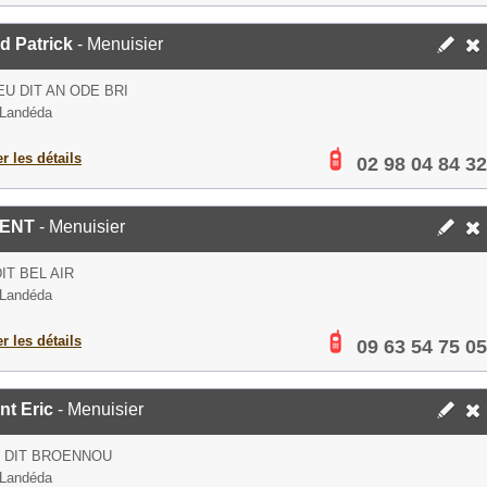
d Patrick
- Menuisier
IEU DIT AN ODE BRI
 Landéda
er les détails
02 98 04 84 32
GENT
- Menuisier
DIT BEL AIR
 Landéda
er les détails
09 63 54 75 05
nt Eric
- Menuisier
U DIT BROENNOU
 Landéda