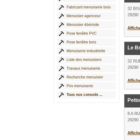
Fabricant menuiserie bois
32 BI
29290 
Menuisier agenceur
Menuisier ébéniste
Affich
Pose fenêtre PVC
Pose fenêtre bois
Le B
Menuiserie industrielle
Liste des menuisiers
32 RU
29290 
Travaux menuiserie
Recherche menuisier
Affich
Prix menuiserie
Tous nos conseils ...
Petto
8 A R
29290 
Affich