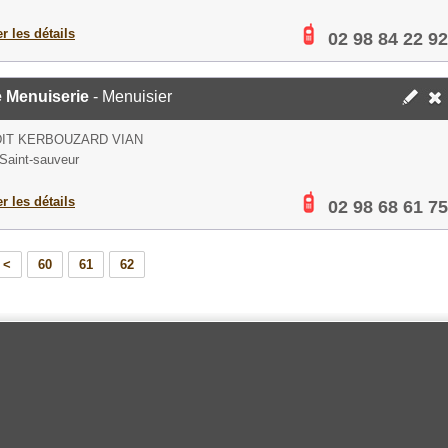
er les détails
02 98 84 22 92
e Menuiserie
- Menuisier
DIT KERBOUZARD VIAN
Saint-sauveur
er les détails
02 98 68 61 75
<
60
61
62