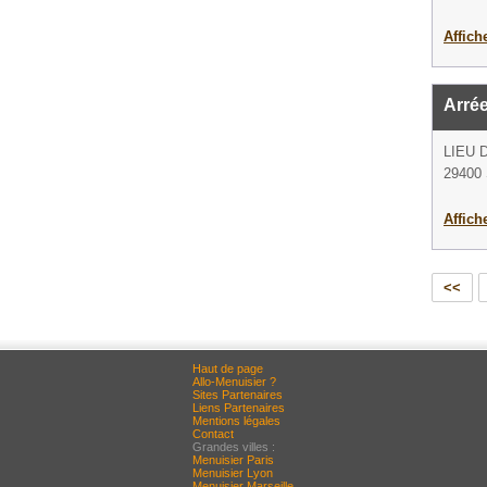
Affich
Arré
LIEU 
29400 
Affich
<<
Haut de page
Allo-Menuisier ?
Sites Partenaires
Liens Partenaires
Mentions légales
Contact
Grandes villes :
Menuisier Paris
Menuisier Lyon
Menuisier Marseille