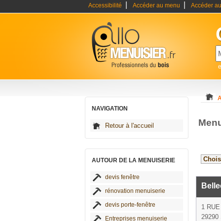
|
|
Accessibilité
Accéder au menu
Accéder au
e
A
NAVIGATION
Menu
Retour à l'accueil
AUTOUR DE LA MENUISERIE
devis fenêtre
Belle
rénovation menuiserie
devis porte-fenêtre
1 RU
29290 
Entreprises menuiserie