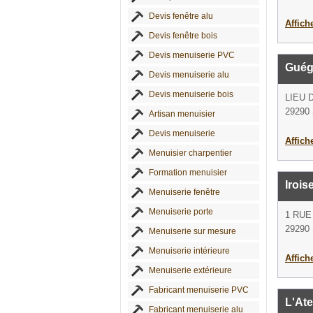
Devis fenêtre alu
Affich
Devis fenêtre bois
Devis menuiserie PVC
Guég
Devis menuiserie alu
Devis menuiserie bois
LIEU 
29290 
Artisan menuisier
Devis menuiserie
Affich
Menuisier charpentier
Formation menuisier
Irois
Menuiserie fenêtre
Menuiserie porte
1 RU
29290 
Menuiserie sur mesure
Menuiserie intérieure
Affich
Menuiserie extérieure
Fabricant menuiserie PVC
L'Ate
Fabricant menuiserie alu