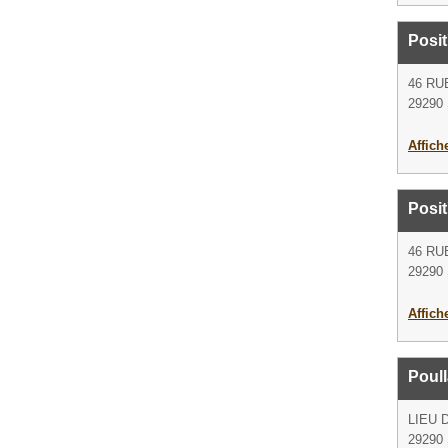
Posi
46 RU
29290 
Affich
Posi
46 RU
29290 
Affich
Poul
LIEU 
29290 