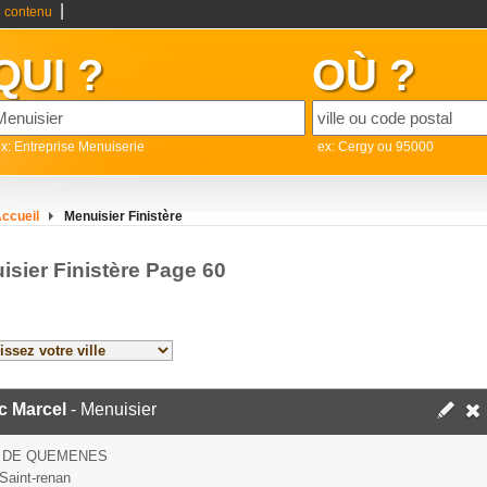
|
 contenu
QUI ?
OÙ ?
x: Entreprise Menuiserie
ex: Cergy ou 95000
ccueil
Menuisier Finistère
isier Finistère Page 60
c Marcel
- Menuisier
E DE QUEMENES
Saint-renan