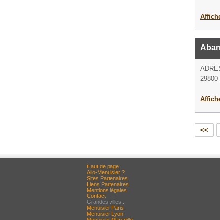
Affich
Abar
ADRE
29800 
Affich
<<
Haut de page
Allo-Menuisier ?
Sites Partenaires
Liens Partenaires
Mentions légales
Contact
Grandes villes :
Menuisier Paris
Menuisier Lyon
Menuisier Marseille