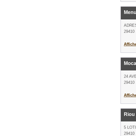
Menu
ADRE
29410 
Affich
Moca
24 AV
29410 
Affich
Riou
5 LO
29410 