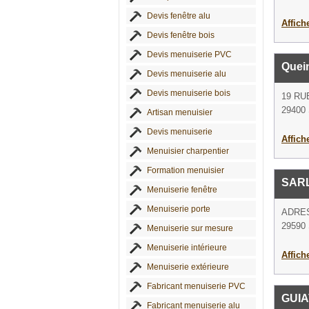
Devis fenêtre alu
Affich
Devis fenêtre bois
Devis menuiserie PVC
Quei
Devis menuiserie alu
Devis menuiserie bois
19 RU
29400 
Artisan menuisier
Devis menuiserie
Affich
Menuisier charpentier
Formation menuisier
SARL
Menuiserie fenêtre
Menuiserie porte
ADRE
29590 
Menuiserie sur mesure
Menuiserie intérieure
Affich
Menuiserie extérieure
Fabricant menuiserie PVC
GUI
Fabricant menuiserie alu