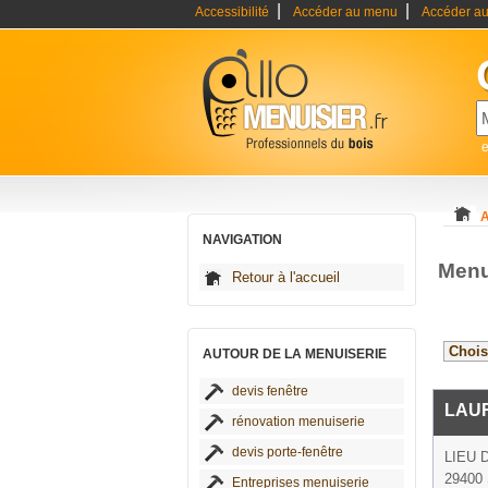
|
|
Accessibilité
Accéder au menu
Accéder au
e
A
NAVIGATION
Menu
Retour à l'accueil
AUTOUR DE LA MENUISERIE
devis fenêtre
LAU
rénovation menuiserie
devis porte-fenêtre
LIEU 
29400 
Entreprises menuiserie