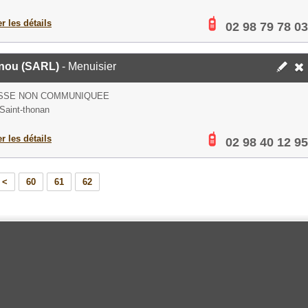
er les détails
02 98 79 78 03
nou (SARL)
- Menuisier
SSE NON COMMUNIQUEE
Saint-thonan
er les détails
02 98 40 12 95
<
60
61
62