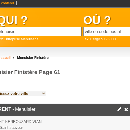
|
 contenu
QUI ?
OÙ ?
x: Entreprise Menuiserie
ex: Cergy ou 95000
ccueil
Menuisier Finistère
isier Finistère Page 61
RENT
- Menuisier
DIT KERBOUZARD VIAN
Saint-sauveur