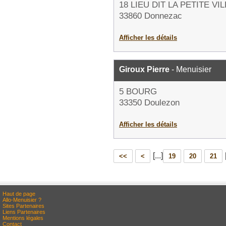
18 LIEU DIT LA PETITE VI
33860 Donnezac
Afficher les détails
Giroux Pierre
- Menuisier
5 BOURG
33350 Doulezon
Afficher les détails
[...]
<<
<
19
20
21
Haut de page
Allo-Menuisier ?
Sites Partenaires
Liens Partenaires
Mentions légales
Contact