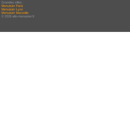
Grandes villes :
Menuisier Paris
Menuisier Lyon
Menuisier Marseille
© 2026 allo-menuisier.fr