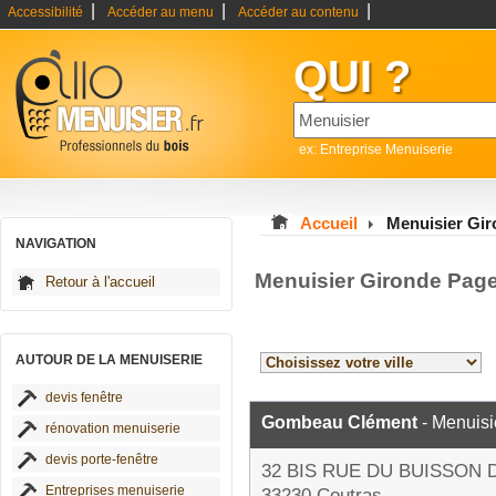
|
|
|
Accessibilité
Accéder au menu
Accéder au contenu
QUI ?
ex: Entreprise Menuiserie
Accueil
Menuisier Gi
NAVIGATION
Menuisier Gironde Pag
Retour à l'accueil
AUTOUR DE LA MENUISERIE
devis fenêtre
Gombeau Clément
- Menuisi
rénovation menuiserie
devis porte-fenêtre
32 BIS RUE DU BUISSON
Entreprises menuiserie
33230 Coutras