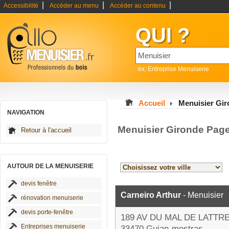
|
|
|
Accessibilité
Accéder au menu
Accéder au contenu
QUI ?
ex: Entreprise Menuiserie
Accueil
Menuisier Gi
NAVIGATION
Menuisier Gironde Pag
Retour à l'accueil
AUTOUR DE LA MENUISERIE
devis fenêtre
Carneiro Arthur
- Menuisier
rénovation menuiserie
devis porte-fenêtre
189 AV DU MAL DE LATTR
Entreprises menuiserie
33470 Gujan-mestras