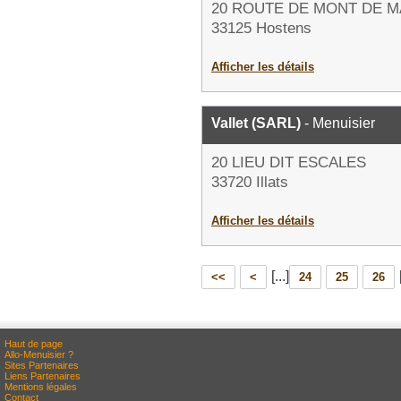
20 ROUTE DE MONT DE 
33125 Hostens
Afficher les détails
Vallet (SARL)
- Menuisier
20 LIEU DIT ESCALES
33720 Illats
Afficher les détails
[...]
<<
<
24
25
26
Haut de page
Allo-Menuisier ?
Sites Partenaires
Liens Partenaires
Mentions légales
Contact