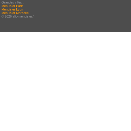
Grandes villes :
Menuisier Paris
Menuisier Lyon
Menuisier Marseille
© 2026 allo-menuisier.fr