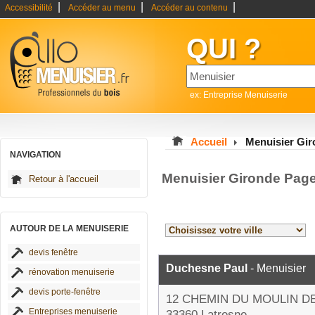
|
|
|
Accessibilité
Accéder au menu
Accéder au contenu
QUI ?
ex: Entreprise Menuiserie
Accueil
Menuisier Gi
NAVIGATION
Menuisier Gironde Pag
Retour à l'accueil
AUTOUR DE LA MENUISERIE
devis fenêtre
Duchesne Paul
- Menuisier
rénovation menuiserie
devis porte-fenêtre
12 CHEMIN DU MOULIN D
Entreprises menuiserie
33360 Latresne