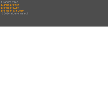
Grandes villes :
Menuisier Paris
Menuisier Lyon
Menuisier Marseille
© 2026 allo-menuisier.fr