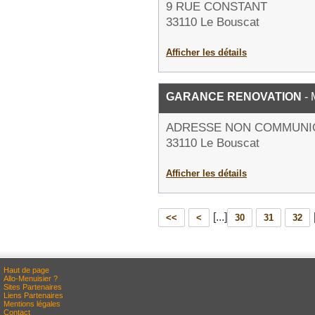
9 RUE CONSTANT
33110 Le Bouscat
Afficher les détails
GARANCE RENOVATION
- 
ADRESSE NON COMMUNI
33110 Le Bouscat
Afficher les détails
[...]
<<
<
30
31
32
Haut de page
Allo-Menuisier ?
Sites Partenaires
Liens Partenaires
Mentions légales
Contact