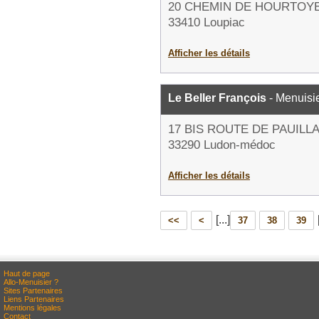
20 CHEMIN DE HOURTOY
33410 Loupiac
Afficher les détails
Le Beller François
- Menuisi
17 BIS ROUTE DE PAUILL
33290 Ludon-médoc
Afficher les détails
[...]
<<
<
37
38
39
Haut de page
Allo-Menuisier ?
Sites Partenaires
Liens Partenaires
Mentions légales
Contact