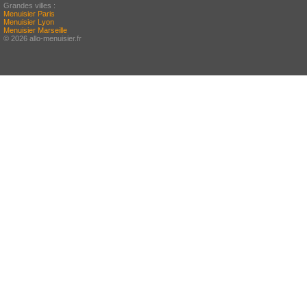
Grandes villes :
Menuisier Paris
Menuisier Lyon
Menuisier Marseille
© 2026 allo-menuisier.fr