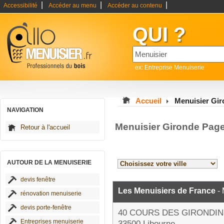
|
|
|
Accessibilité
Accéder au menu
Accéder au contenu
QUI ?
ex: Entreprise Menuiserie
Accueil
Menuisier Gi
NAVIGATION
Menuisier Gironde Pag
Retour à l'accueil
AUTOUR DE LA MENUISERIE
devis fenêtre
Les Menuisiers de France
- 
rénovation menuiserie
devis porte-fenêtre
40 COURS DES GIRONDIN
Entreprises menuiserie
33500 Libourne