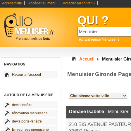
|
|
|
Accessibilité
Accéder au menu
Accéder au contenu
QUI ?
ex: Entreprise Menuiserie
Accueil
Menuisier Gi
NAVIGATION
Menuisier Gironde Pag
Retour à l'accueil
AUTOUR DE LA MENUISERIE
devis fenêtre
Denave Isabelle
- Menuisier
rénovation menuiserie
devis porte-fenêtre
210 BIS AVENUE PASTEUR
Entreprises menuiserie
33600 Pessac