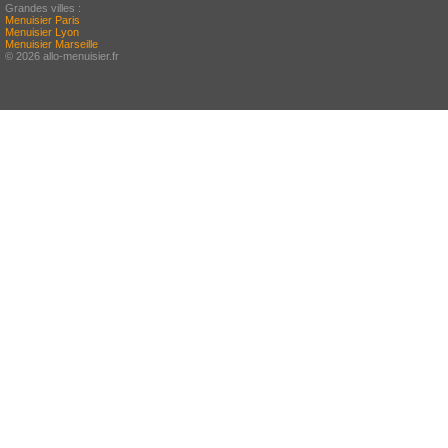
Grandes villes :
Menuisier Paris
Menuisier Lyon
Menuisier Marseille
© 2026 allo-menuisier.fr