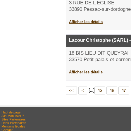
3 RUE DE L EGLISE
33890 Pessac-sur-dordogne
Afficher les détails
Lacour Christophe (SARL)
-
18 BIS LIEU DIT QUEYRAI
33570 Petit-palais-et-corne
Afficher les détails
[...]
<<
<
45
46
47
Haut de page
Allo-Menuisier ?
Sites Partenaires
Liens Partenaires
Mentions légales
Contact