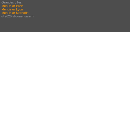
Grandes villes :
Menuisier Paris
Menuisier Lyon
Menuisier Marseille
© 2026 allo-menuisier.fr