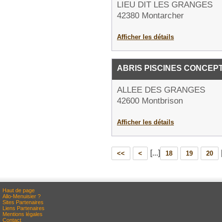
LIEU DIT LES GRANGES
42380 Montarcher
Afficher les détails
ABRIS PISCINES CONCEPT
ALLEE DES GRANGES
42600 Montbrison
Afficher les détails
[...]
<<
<
18
19
20
Haut de page
Allo-Menuisier ?
Sites Partenaires
Liens Partenaires
Mentions légales
Contact