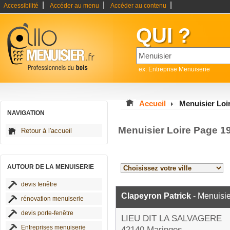
|
|
|
Accessibilité
Accéder au menu
Accéder au contenu
QUI ?
ex: Entreprise Menuiserie
Accueil
Menuisier Loi
NAVIGATION
Menuisier Loire Page 1
Retour à l'accueil
AUTOUR DE LA MENUISERIE
devis fenêtre
Clapeyron Patrick
- Menuisie
rénovation menuiserie
devis porte-fenêtre
LIEU DIT LA SALVAGERE
Entreprises menuiserie
42140 Maringes