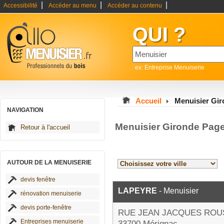
|
|
|
Accessibilité
Accéder au menu
Accéder au contenu
QUI ?
ex: Entreprise Menuiserie
Accueil
Menuisier Gi
NAVIGATION
Menuisier Gironde Pag
Retour à l'accueil
AUTOUR DE LA MENUISERIE
devis fenêtre
LAPEYRE
- Menuisier
rénovation menuiserie
devis porte-fenêtre
RUE JEAN JACQUES ROU
Entreprises menuiserie
33700 Mérignac