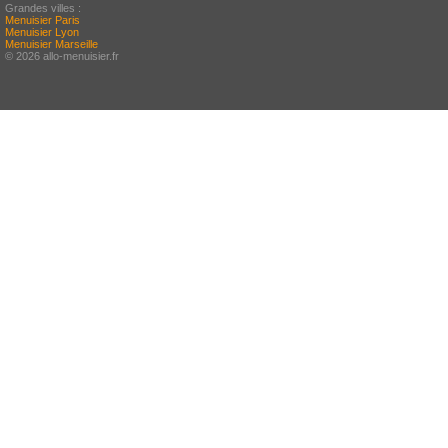
Grandes villes :
Menuisier Paris
Menuisier Lyon
Menuisier Marseille
© 2026 allo-menuisier.fr