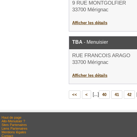
9 RUE MONTGOLFIER
33700 Mérignac
Afficher les détails
TBA
- Menuisier
RUE FRANCOIS ARAGO
33700 Mérignac
Afficher les détails
[...]
<<
<
40
41
42
Haut de page
Allo-Menuisier ?
Sites Partenaires
Liens Partenaires
Mentions légales
Contact