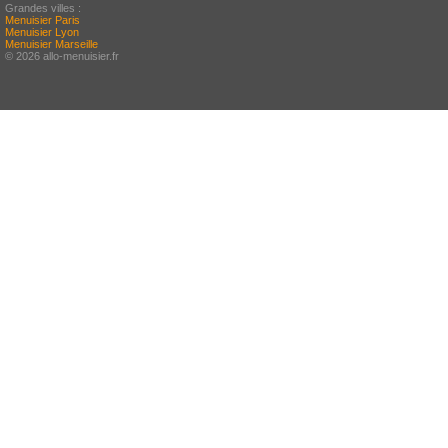
Grandes villes :
Menuisier Paris
Menuisier Lyon
Menuisier Marseille
© 2026 allo-menuisier.fr