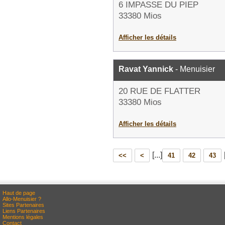
6 IMPASSE DU PIEP
33380 Mios
Afficher les détails
Ravat Yannick
- Menuisier
20 RUE DE FLATTER
33380 Mios
Afficher les détails
[...]
<<
<
41
42
43
Haut de page
Allo-Menuisier ?
Sites Partenaires
Liens Partenaires
Mentions légales
Contact