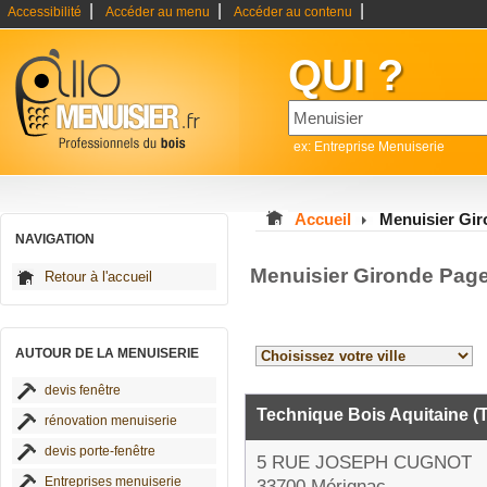
|
|
|
Accessibilité
Accéder au menu
Accéder au contenu
QUI ?
ex: Entreprise Menuiserie
Accueil
Menuisier Gi
NAVIGATION
Menuisier Gironde Pag
Retour à l'accueil
AUTOUR DE LA MENUISERIE
devis fenêtre
Technique Bois Aquitaine (
rénovation menuiserie
devis porte-fenêtre
5 RUE JOSEPH CUGNOT
Entreprises menuiserie
33700 Mérignac