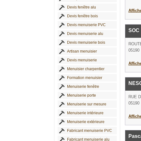
Devis fenêtre alu
Affich
Devis fenêtre bois
Devis menuiserie PVC
SOC 
Devis menuiserie alu
Devis menuiserie bois
ROUTE
05190 
Artisan menuisier
Devis menuiserie
Affich
Menuisier charpentier
Formation menuisier
NESC
Menuiserie fenêtre
Menuiserie porte
RUE D
05190
Menuiserie sur mesure
Menuiserie intérieure
Affich
Menuiserie extérieure
Fabricant menuiserie PVC
Pasc
Fabricant menuiserie alu