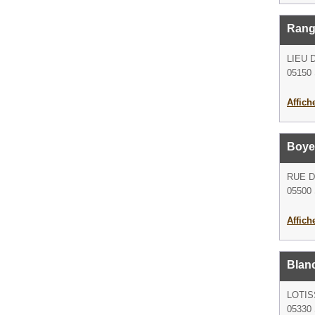
Rang
LIEU 
05150 
Affich
Boye
RUE 
05500 
Affich
Blan
LOTI
05330 