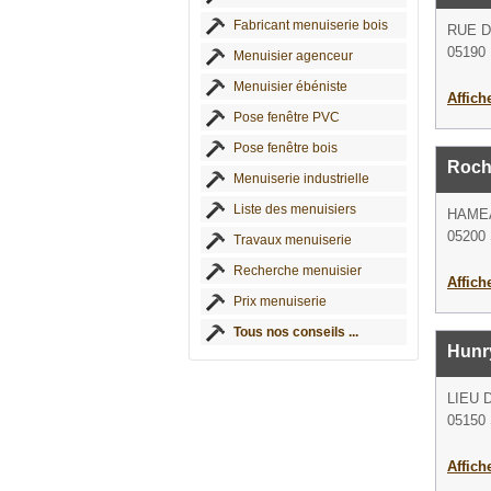
Fabricant menuiserie bois
RUE D
05190
Menuisier agenceur
Menuisier ébéniste
Affich
Pose fenêtre PVC
Pose fenêtre bois
Roch
Menuiserie industrielle
Liste des menuisiers
HAMEA
05200 
Travaux menuiserie
Recherche menuisier
Affich
Prix menuiserie
Tous nos conseils ...
Hunry
LIEU 
05150 
Affich