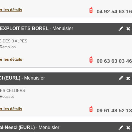
er les détails
04 92 54 63 16
EXPLOIT ETS BOREL
- Menuisier
 DES 3 ALPES
Remollon
er les détails
09 63 63 03 46
I (EURL)
- Menuisier
ES CELLIERS
 Rousset
er les détails
09 61 48 52 13
al-Nesci (EURL)
- Menuisier