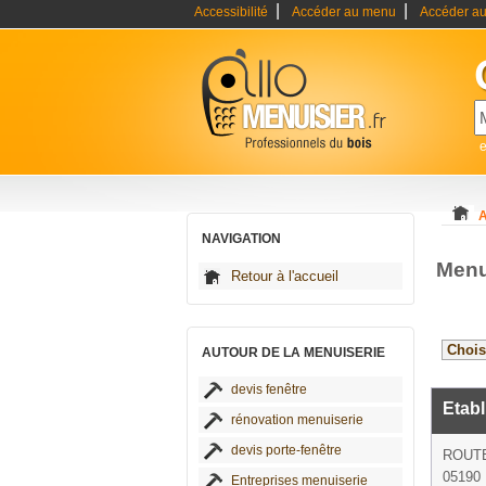
|
|
Accessibilité
Accéder au menu
Accéder au
e
A
NAVIGATION
Menu
Retour à l'accueil
AUTOUR DE LA MENUISERIE
devis fenêtre
Etab
rénovation menuiserie
devis porte-fenêtre
ROUTE
05190 
Entreprises menuiserie