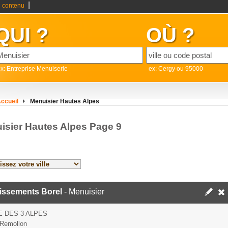
|
 contenu
QUI ?
OÙ ?
x: Entreprise Menuiserie
ex: Cergy ou 95000
ccueil
Menuisier Hautes Alpes
isier Hautes Alpes Page 9
lissements Borel
- Menuisier
 DES 3 ALPES
Remollon