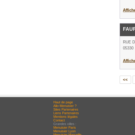
Affich
FAUR
RUE 
05330 
Affich
<<
Haut de page
Allo-Menuisier ?
Sites Partenaires
Liens Partenaires
Mentions légales
Contact
Grandes villes :
Menuisier Paris
Menuisier Lyon
Menuisier Marseille