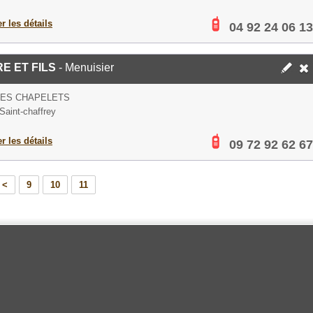
er les détails
04 92 24 06 13
E ET FILS
- Menuisier
DES CHAPELETS
Saint-chaffrey
er les détails
09 72 92 62 67
<
9
10
11