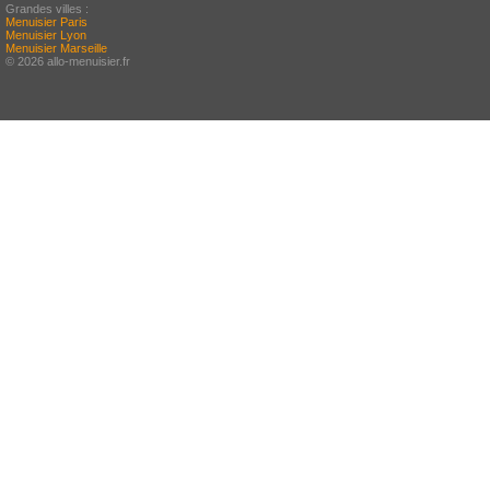
Grandes villes :
Menuisier Paris
Menuisier Lyon
Menuisier Marseille
© 2026 allo-menuisier.fr