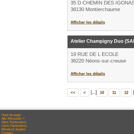
35 D CHEMIN DES IGONA
36130 Montierchaume
Afficher les détails
Atelier Champigny Duo (SA
19 RUE DE L ECOLE
36220 Néons-sur-creuse
Afficher les détails
[...]
<<
<
10
11
12
Haut de page
Allo-Menuisier ?
Sites Partenaires
Liens Partenaires
Mentions légales
Contact