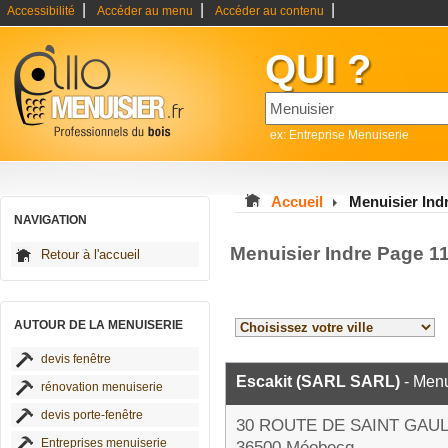
|
|
|
Accessibilité
Accéder au menu
Accéder au contenu
QUI ?
ex: Entreprise Menuiserie
Accueil
Menuisier Ind
NAVIGATION
Menuisier Indre Page 1
Retour à l'accueil
AUTOUR DE LA MENUISERIE
devis fenêtre
Escakit (SARL SARL)
- Menu
rénovation menuiserie
devis porte-fenêtre
30 ROUTE DE SAINT GAUL
Entreprises menuiserie
36500 Méobecq