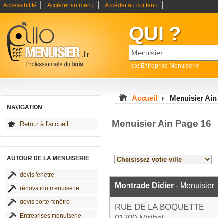
|
|
|
Accessibilité
Accéder au menu
Accéder au contenu
QUI ?
ex: Entreprise Menuiserie
Accueil
Menuisier Ain
NAVIGATION
Menuisier Ain Page 16
Retour à l'accueil
AUTOUR DE LA MENUISERIE
devis fenêtre
Montrade Didier
- Menuisier
rénovation menuiserie
devis porte-fenêtre
RUE DE LA BOQUETTE
Entreprises menuiserie
01700 Miribel