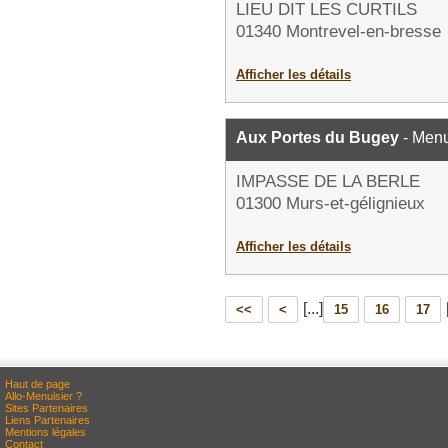
LIEU DIT LES CURTILS
01340 Montrevel-en-bresse
Afficher les détails
Aux Portes du Bugey
- Menu
IMPASSE DE LA BERLE
01300 Murs-et-gélignieux
Afficher les détails
[...]
<<
<
15
16
17
Haut de page
Allo-Menuisier ?
Sites Partenaires
Liens Partenaires
Mentions légales
Contact