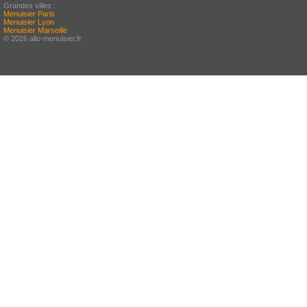
Grandes villes :
Menuisier Paris
Menuisier Lyon
Menuisier Marseille
© 2026 allo-menuisier.fr