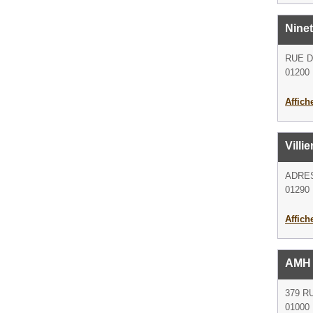
Ninet
RUE 
01200 B
Affich
Villi
ADRE
01290 
Affich
AMH 
379 R
01000 