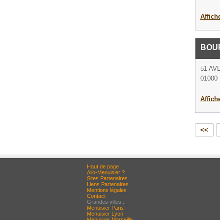
Affich
BOU
51 AV
01000 
Affich
<<
Haut de page
Allo-Menuisier ?
Sites Partenaires
Liens Partenaires
Mentions légales
Contact
Grandes villes :
Menuisier Paris
Menuisier Lyon
Menuisier Marseille