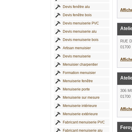
Devis fenêtre alu
Affich
Devis fenêtre bois
Devis menuiserie PVC
Atel
Devis menuiserie alu
Devis menuiserie bois
RUE 
01700
Artisan menuisier
Devis menuiserie
Affich
Menuisier charpentier
Formation menuisier
Atel
Menuiserie fenêtre
Menuiserie porte
306 M
01700
Menuiserie sur mesure
Menuiserie intérieure
Affich
Menuiserie extérieure
Fabricant menuiserie PVC
Fero
Fabricant menuiserie alu