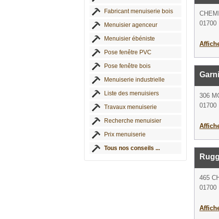
Fabricant menuiserie bois
CHEM
01700
Menuisier agenceur
Menuisier ébéniste
Affich
Pose fenêtre PVC
Pose fenêtre bois
Garn
Menuiserie industrielle
Liste des menuisiers
306 M
01700
Travaux menuiserie
Recherche menuisier
Affich
Prix menuiserie
Tous nos conseils ...
Rugg
465 C
01700
Affich