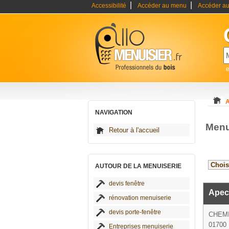
|
|
Accessibilité
Accéder au menu
Accéder au
e
A
NAVIGATION
Menu
Retour à l'accueil
AUTOUR DE LA MENUISERIE
devis fenêtre
Apec 
rénovation menuiserie
devis porte-fenêtre
CHEM
01700
Entreprises menuiserie