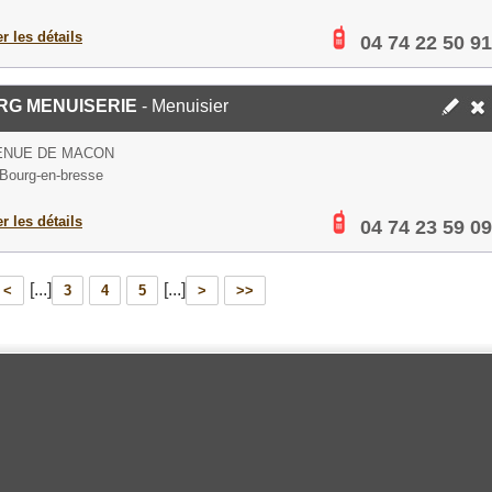
er les détails
04 74 22 50 91
RG MENUISERIE
- Menuisier
ENUE DE MACON
Bourg-en-bresse
er les détails
04 74 23 59 09
[...]
[...]
<
3
4
5
>
>>