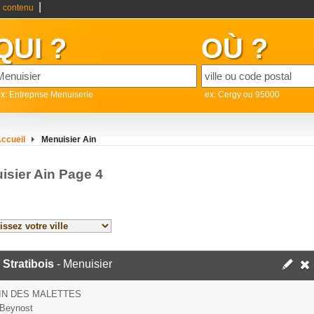
|
 contenu
QUI ?
OÙ ?
x: Entreprise Menuiserie
ex: Cergy ou 95000
ccueil
Menuisier Ain
isier Ain Page 4
Stratibois
- Menuisier
IN DES MALETTES
 Beynost