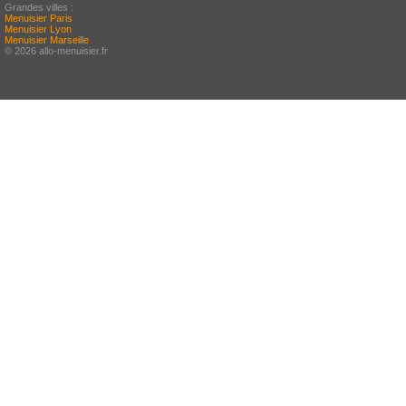
Grandes villes :
Menuisier Paris
Menuisier Lyon
Menuisier Marseille
© 2026 allo-menuisier.fr