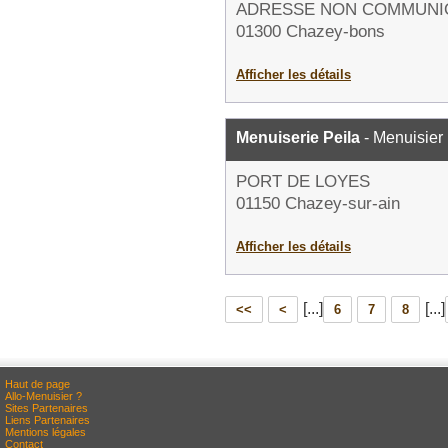
ADRESSE NON COMMUNI
01300 Chazey-bons
Afficher les détails
Menuiserie Peila
- Menuisier
PORT DE LOYES
01150 Chazey-sur-ain
Afficher les détails
[...]
[...]
<<
<
6
7
8
Haut de page
Allo-Menuisier ?
Sites Partenaires
Liens Partenaires
Mentions légales
Contact