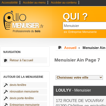
|
|
|
Accessibilité
Accéder au menu
Accéder au contenu
QUI ?
ex: Entreprise Menuiserie
Accueil
Menuisier Ain
NAVIGATION
Menuisier Ain Page 7
Retour à l'accueil
AUTOUR DE LA MENUISERIE
devis fenêtre
LOULYV
- Menuisier
rénovation menuiserie
devis porte-fenêtre
172 ROUTE DE VOUVRAY
Entreprises menuiserie
01200 Châtillon-en-michaille