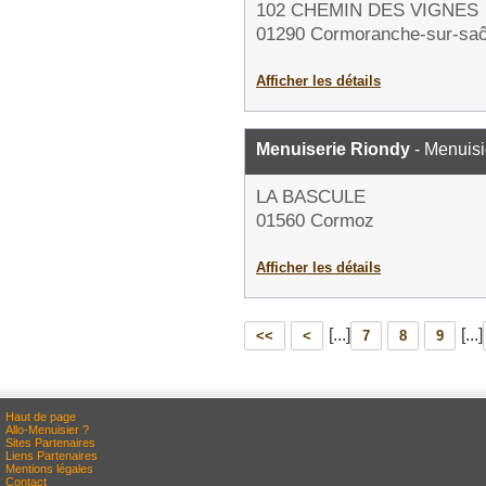
102 CHEMIN DES VIGNES
01290 Cormoranche-sur-sa
Afficher les détails
Menuiserie Riondy
- Menuisi
LA BASCULE
01560 Cormoz
Afficher les détails
[...]
[...]
<<
<
7
8
9
Haut de page
Allo-Menuisier ?
Sites Partenaires
Liens Partenaires
Mentions légales
Contact