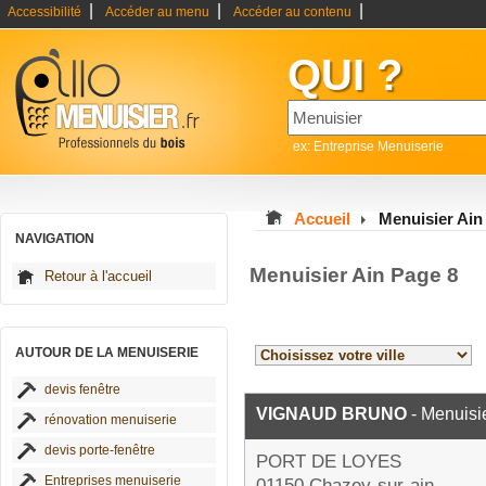
|
|
|
Accessibilité
Accéder au menu
Accéder au contenu
QUI ?
ex: Entreprise Menuiserie
Accueil
Menuisier Ain
NAVIGATION
Menuisier Ain Page 8
Retour à l'accueil
AUTOUR DE LA MENUISERIE
devis fenêtre
VIGNAUD BRUNO
- Menuisi
rénovation menuiserie
devis porte-fenêtre
PORT DE LOYES
Entreprises menuiserie
01150 Chazey-sur-ain