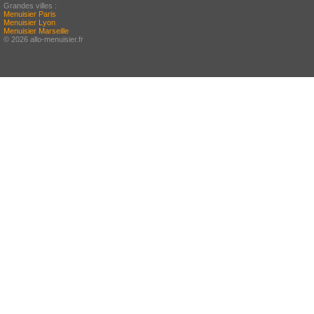
Grandes villes :
Menuisier Paris
Menuisier Lyon
Menuisier Marseille
© 2026 allo-menuisier.fr