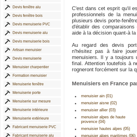
Devis fenêtre alu
C'est dans cet esprit qu'il e
professionnels de la menui
Devis fenêtre bois
plusieurs devis porte-fenêt
Devis menuiserie PVC
d'établir des comparaisons
aide à la décision quant-à la
Devis menuiserie alu
Devis menuiserie bois
Au regard des devis port
Artisan menuisier
n'hésitez pas à faire jou
menuisiers. Il y a toujour
Devis menuiserie
final. Attention toutefois à 
Menuisier charpentier
rogneront forcément sur la qu
Formation menuisier
Menuisiers en France pa
Menuiserie fenêtre
Menuiserie porte
menuisier ain (01)
Menuiserie sur mesure
menuisier aisne (02)
Menuiserie intérieure
menuisier allier (03)
menuisier alpes de haute
Menuiserie extérieure
provence (04)
Fabricant menuiserie PVC
menuisier hautes alpes (05)
Fabricant menuiserie alu
menuisier alpes maritimes (06)