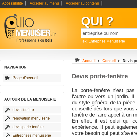
|
|
|
Accessibilité
Accéder au menu
Accéder au contenu
QUI ?
ex: Entreprise Menuiserie
Accueil
Conseil
Devis po
NAVIGATION
Devis porte-fenêtre
Page d'accueil
La porte-fenêtre n'est pa
l'autre ou vers un jardin. I
AUTOUR DE LA MENUISERIE
du style général de la pièce 
conseillé dès lors que vous a
devis fenêtre
fenêtre de faire appel à un m
rénovation menuiserie
En effet, il est celui qui
expérience. Il peut égalemen
devis porte-fenêtre
votre besoin qui peut s’avére
Entreprises menuiserie