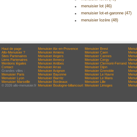
menuisier lot (46)
menuisier lot-et-garonne (47)
menuisier lozère (48)
Haut de page
Menuisier Aix-en-Provence
Menuisier Brest
Menui
Allo-Menuisier ?
Menuisier Amiens
Menuisier Caen
Menui
Sites Partenaires
Menuisier Angers
Menuisier Cannes
Menui
Liens Partenaires
Menuisier Annecy
Menuisier Cergy
Menui
Mentions légales
Menuisier Antibes
Menuisier Clermont-Ferrand
Menui
Contact
Menuisier Arras
Menuisier Dijon
Menui
Grandes villes :
Menuisier Avignon
Menuisier Grenoble
Menui
Menuisier Paris
Menuisier Bayonne
Menuisier Le Havre
Menui
Menuisier Lyon
Menuisier Biarritz
Menuisier Le Mans
Menui
Menuisier Marseille
Menuisier Bordeaux
Menuisier Lille
Menui
© 2026 allo-menuisier.fr
Menuisier Boulogne-billancourt
Menuisier Limoges
Menui