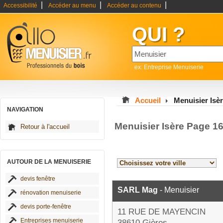
|
|
|
Accessibilité
Accéder au menu
Accéder au contenu
QUI ?
ex: Entreprise Menuiserie
Accueil
Menuisier Isè
NAVIGATION
Menuisier Isère Page 1
Retour à l'accueil
AUTOUR DE LA MENUISERIE
devis fenêtre
SARL Mag
- Menuisier
rénovation menuiserie
devis porte-fenêtre
11 RUE DE MAYENCIN
Entreprises menuiserie
38610 Gières