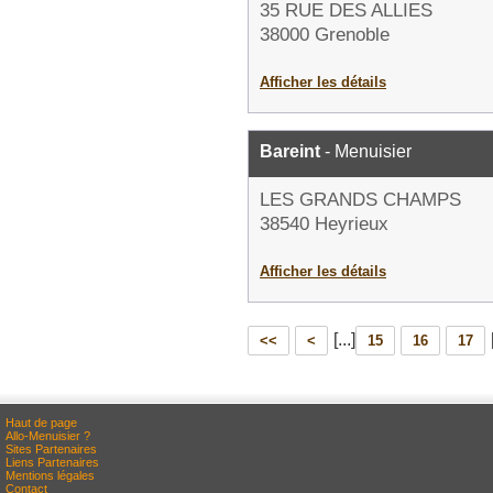
35 RUE DES ALLIES
38000 Grenoble
Afficher les détails
Bareint
- Menuisier
LES GRANDS CHAMPS
38540 Heyrieux
Afficher les détails
[...]
<<
<
15
16
17
Haut de page
Allo-Menuisier ?
Sites Partenaires
Liens Partenaires
Mentions légales
Contact