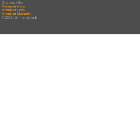
Grandes villes :
Menuisier Paris
Menuisier Lyon
Menuisier Marseille
© 2026 allo-menuisier.fr