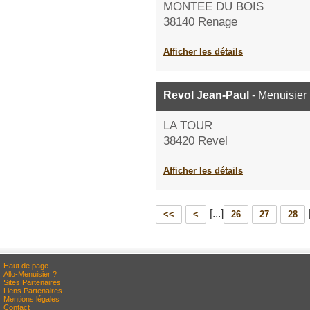
MONTEE DU BOIS
38140 Renage
Afficher les détails
Revol Jean-Paul
- Menuisier
LA TOUR
38420 Revel
Afficher les détails
[...]
<<
<
26
27
28
Haut de page
Allo-Menuisier ?
Sites Partenaires
Liens Partenaires
Mentions légales
Contact