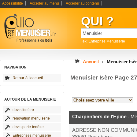
|
|
|
Accessibilité
Accéder au menu
Accéder au contenu
QUI ?
ex: Entreprise Menuiserie
Accueil
Menuisier Isè
NAVIGATION
Menuisier Isère Page 2
Retour à l'accueil
AUTOUR DE LA MENUISERIE
devis fenêtre
Charpentiers de l'Epine
- Me
rénovation menuiserie
devis porte-fenêtre
ADRESSE NON COMMUNI
Entreprises menuiserie
38530 Pontcharra