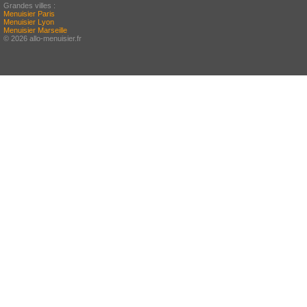
Grandes villes :
Menuisier Paris
Menuisier Lyon
Menuisier Marseille
© 2026 allo-menuisier.fr