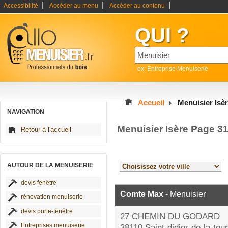
|
|
|
Accessibilité
Accéder au menu
Accéder au contenu
QUI ?
ex: Entreprise Menuiserie
Accueil
Menuisier Isè
NAVIGATION
Menuisier Isère Page 3
Retour à l'accueil
AUTOUR DE LA MENUISERIE
devis fenêtre
Comte Max
- Menuisier
rénovation menuiserie
devis porte-fenêtre
27 CHEMIN DU GODARD
Entreprises menuiserie
38110 Saint-didier-de-la-tour