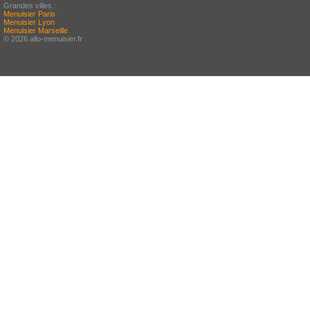
Grandes villes :
Menuisier Paris
Menuisier Lyon
Menuisier Marseille
© 2026 allo-menuisier.fr