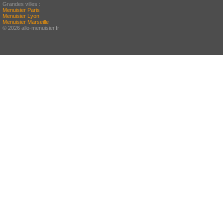
Grandes villes :
Menuisier Paris
Menuisier Lyon
Menuisier Marseille
© 2026 allo-menuisier.fr