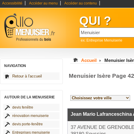
|
|
|
Accessibilité
Accéder au menu
Accéder au contenu
QUI ?
ex: Entreprise Menuiserie
Accueil
Menuisier Isè
NAVIGATION
Menuisier Isère Page 4
Retour à l'accueil
AUTOUR DE LA MENUISERIE
devis fenêtre
Jean Mario Lafranceschina A
rénovation menuiserie
devis porte-fenêtre
37 AVENUE DE GRENOBL
Entreprises menuiserie
38180 Seyssins