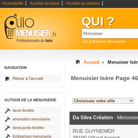
|
|
|
Accessibilité
Accéder au menu
Accéder au contenu
QUI ?
ex: Entreprise Menuiserie
Accueil
Menuisier Isè
NAVIGATION
Menuisier Isère Page 4
Retour à l'accueil
AUTOUR DE LA MENUISERIE
devis fenêtre
Da Silva Création
- Menuisie
rénovation menuiserie
devis porte-fenêtre
RUE GUYNEMER
Entreprises menuiserie
38190 Villard-bonnot