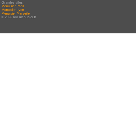
Grandes villes :
Menuisier Paris
Menuisier Lyon
Menuisier Marseille
© 2026 allo-menuisier.fr