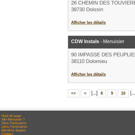
26 CHEMIN DES TOUVIER
38730 Doissin
Afficher les détails
CDW Instals
- Menuisier
90 IMPASSE DES PEUPLI
38110 Dolomieu
Afficher les détails
[...]
[...
<<
<
8
9
10
Haut de page
Allo-Menuisier ?
Sites Partenaires
Liens Partenaires
Mentions légales
Contact