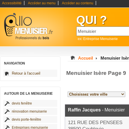
|
|
|
Accessibilité
Accéder au menu
Accéder au contenu
QUI ?
ex: Entreprise Menuiserie
Accueil
Menuisier Isè
NAVIGATION
Menuisier Isère Page 9
Retour à l'accueil
AUTOUR DE LA MENUISERIE
devis fenêtre
Raffin Jacques
- Menuisier
rénovation menuiserie
devis porte-fenêtre
121 RUE DES PENSEES
Entreprises menuiserie
38500 Coublevie