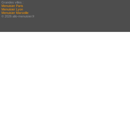
Grandes villes :
Menuisier Paris
Menuisier Lyon
Menuisier Marseille
© 2026 allo-menuisier.fr